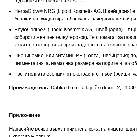
в дълбоките слоеве на кожата.
HerbaGlow® NRG (Lipoid Kosmetik AG, Швейцария) е к
Успокоява, хидратира, облекчава зачервяването и ра
PhytoCodine® (Lipoid Kosmetik AG, Швейцария) – първ
сибирски женшен (елеутерокок). Те спомагат за пови
кожата, отговорни за производството на колаген, ела
Ниацинамид, или витамин PP (Lonza, Швейцария) под
пигментацията, намалява размера на порите и подоб
Растителната есенция от екстракти от гъби (рейши, 
Производитель:
Dahlia d.o.o. Batajnički drum 12, 1108
Приложение
Нанасяйте вечер върху почистена кожа на лицето, шия
Experalta Platinum.