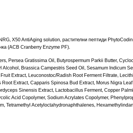
G, X50 AntiAging solution, pастителни пептиди PhytoCodine,
нка (ACB Cranberry Enzyme PF).
ers, Persea Gratissima Oil, Butyrospermum Parkii Butter, Cyclod
tyl Alcohol, Brassica Campestris Seed Oil, Sesamum Indicum See
uit Extract, Leuconostoc/Radish Root Ferment Filtrate, Lecith
Root Extract, Capparis Spinosa Bud Extract, Morus Nigra Leaf 
rdyceps Sinensis Extract, Lactobacillus Ferment, Copper Palmi
colic Acid Copolymer, Sodium Acrylates Copolymer, Phenylpropa
um, Tetramethyl Acetyloctahydronaphthalenes, Hexamethylindan