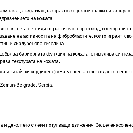
омплекс, съдържащ екстракти от цветни пъпки на каперси, 
здразнението на кожата.
ите в света пептиди от растителен произход, изолирани от 
шаване на активността на фибробластите, които играят клю
стин и хиалуронова киселина.
обрява бариерната функция на кожата, стимулира синтеза
рява текстурата на кожата.
чага и китайски кордицепс) има мощен антиоксидантен ефек
0 Zemun-Belgrade, Serbia.
та и деколтето с леки потупващи движения. За целенасочен