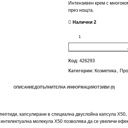
Интензивен крем с многоко
през нощта.
Налични 2
Код:
426293
Категории:
Козметика
,
Про
ОПИСАНИЕ
ДОПЪЛНИТЕЛНА ИНФОРМАЦИЯ
ОТЗИВИ (0)
птиди, капсулирани в специална двуслойна капсула X50, ко
 интелектуална молекула X50 позволява да се увеличи ефе