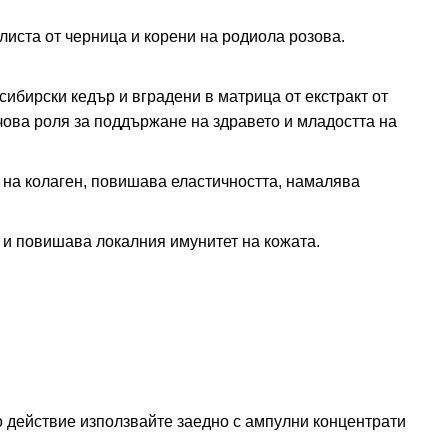
листа от черница и корени на родиола розова.
сибирски кедър и вградени в матрица от екстракт от
чова роля за поддържане на здравето и младостта на
 на колаген, повишава еластичността, намалява
т и повишава локалния имунитет на кожата.
о действие използвайте заедно с ампулни концентрати