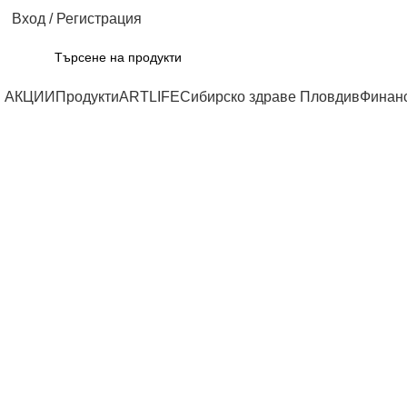
Вход / Регистрация
АКЦИИ
Продукти
ARTLIFE
Сибирско здраве Пловдив
Финан
Click to enlarge