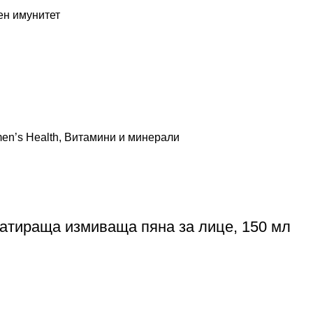
ен имунитет
n’s Health
,
Витамини и минерали
дратираща измиваща пяна за лице, 150 мл