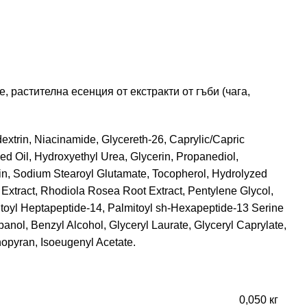
 растителна есенция от екстракти от гъби (чага,
extrin, Niacinamide, Glycereth-26, Caprylic/Capric
d Oil, Hydroxyethyl Urea, Glycerin, Propanediol,
in, Sodium Stearoyl Glutamate, Tocopherol, Hydrolyzed
Extract, Rhodiola Rosea Root Extract, Pentylene Glycol,
toyl Heptapeptide-14, Palmitoyl sh-Hexapeptide-13 Serine
nol, Benzyl Alcohol, Glyceryl Laurate, Glyceryl Caprylate,
opyran, Isoeugenyl Acetate.
0,050 кг