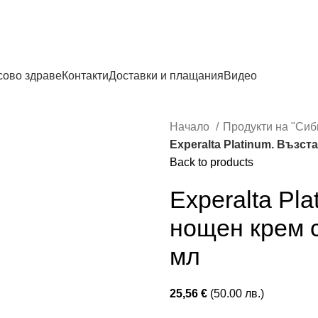
0878 47 47 51
сово здраве
Контакти
Доставки и плащания
Видео
Начало
Продукти на "Сиб
Experalta Platinum. Възс
Back to products
Experalta Pl
нощен крем с
мл
25,56
€
(50.00 лв.)