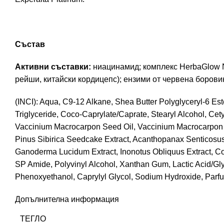
Състав
Активни съставки:
ниацинамид; комплекс HerbaGlow NR
рейши, китайски кордицепс); ензими от червена борови
(INCI): Aqua, C9-12 Alkane, Shea Butter Polyglyceryl-6 Est
Triglyceride, Coco-Caprylate/Caprate, Stearyl Alcohol, Ce
Vaccinium Macrocarpon Seed Oil, Vaccinium Macrocarpon Fr
Pinus Sibirica Seedcake Extract, Acanthopanax Senticosus 
Ganoderma Lucidum Extract, Inonotus Obliquus Extract, Co
SP Amide, Polyvinyl Alcohol, Xanthan Gum, Lactic Acid/Gly
Phenoxyethanol, Caprylyl Glycol, Sodium Hydroxide, Parf
Допълнителна информация
ТЕГЛО