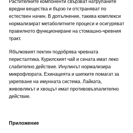
Растителните компоненти свързват натрупаните
вредни вещества и бързо ги отстраняват по
естествен начин. В допълнение, такива комплекси
нормализират метаболитните процеси и осигуряват
правилното функциониране на стомашно-чревния
тракт.
Ябълковият пектин подобрява чревната
перисталтика. Курилският чай и сената имат леко
слабително действие. Инулинът нормализира
микрофлората. Ехинацеята и шипките помагат за
укрепване на имунната система. Лайката,
живовлякът и хвощът имат противовъзпалително
действие.
Приложение