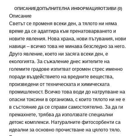
ОПИСАНИЕ
ДОПЪЛНИТЕЛНА ИНФОРМАЦИЯ
ОТЗИВИ (0)
Описание
Светът се променя всеки ден, а тялото ни няма
време да се адаптира към пренатоварването и
новите явления. Нова храна, нови пътувания, нови
навици – всичко това не минава безследно за него.
Друго явление, което ни засяга всеки ден, е
екологията. За съжаление днес жителите на
големите градове изпитват огромен стрес именно
поради въздействието на вредните вещества,
произведени от техническата и химическата
промишленост. Всичко това води до натрупване на
опасни токсини в организма, с които тялото ни не е
в състояние да се справи самостоятелно. За да ги
премахнете, трябва да използвате специални
детокс комплекси. Натуралните фитосорбенти са
идеални за основно прочистване на цялото тяло.