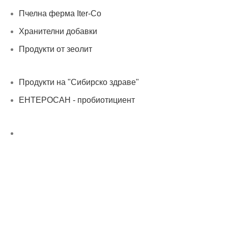
Пчелна ферма Iter-Co
Хранителни добавки
Продукти от зеолит
Продукти на "Сибирско здраве"
ЕНТЕРОСАН - пробиотициент
Нашият онлайн магазин е 100% съобразен с GDPR
политика за защита на личните данни