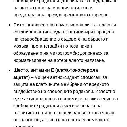
свободните радикали. Допринася за поддържане
на високо ниво на енергия в тялото и
предотвратява преждевременното стареене.
Пето
, полифеноли от маслинови листа, които са
ефективен антиоксидант; оптимизират процеса
на кръвообращение в съдовете на сърцето и
мозъка, препятствайки по този начин
образуването на микротромби; допринася за
нормализиране на артериалното налягане.
Шесто, витамин Е (алфа-токоферола
ацетат)
– мощен антиоксидант, спомогащ за
защита на клетъчните мембрани от вредното
въздействие на свободните радикали. Известно
е, че активирането на процесите на окисление на
свободните радикали лежи в основата на
развитието на много заболявания, в това число
онкологични, а също и на преждевременното
стареене.