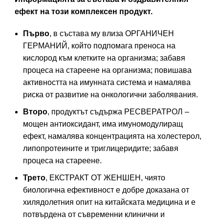
ефект на този комплексен продукт.
Първо
, в състава му влиза ОРГАНИЧЕН
ГЕРМАНИЙ, който подпомага преноса на
кислород към клетките на организма; забавя
процеса на стареене на организма; повишава
активността на имунната система и намалява
риска от развитие на онкологични заболявания.
Второ
, продуктът съдържа РЕСВЕРАТРОЛ –
мощен антиоксидант, има имуномодулиращ
ефект, намалява концентрацията на холестерол,
липопротеините и триглицеридите; забавя
процеса на стареене.
Трето
, ЕКСТРАКТ ОТ ЖЕНШЕН, чиято
биологична ефективност е добре доказана от
хилядолетния опит на китайската медицина и е
потвърдена от съвременни клинични и