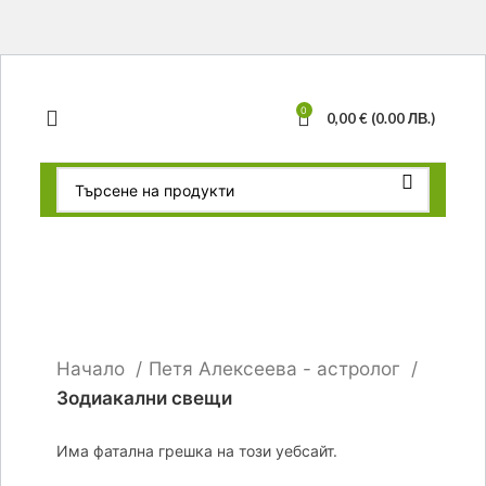
0
0,00
€
(0.00 ЛВ.)
-17%
Click to enlarge
Начало
Петя Алексеева - астролог
Зодиакални свещи
Има фатална грешка на този уебсайт.