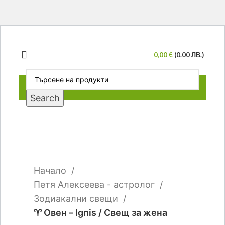
0,00
€
(0.00 ЛВ.)
Search
-17%
Click to enlarge
Начало
Петя Алексеева - астролог
Зодиакални свещи
♈ Овен – Ignis / Свещ за жена