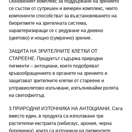
Обновеният комплекс за поддържане на зрението
се състои от сутрешен и вечерен комплекс, чиито
компоненти способстват за възстановяването на
биоритмите на зрителната система,
характеризиращи се с редуване на дневно
(цветово) и нощно (сумрачно) зрение.
ЗАЩИТА НА ЗРИТЕЛНИТЕ КЛЕТКИ ОТ
СТАРЕЕНЕ. Продуктът съдържа природни
пигменти – антоциани, които подобряват
кръвообращението в органите на зрението и
защитават зрителните клетки от стареене и
ултравиолетово излъчване, изпълнявайки ролята
на светофилтър.
3 ПРИРОДНИ ИЗТОЧНИКА НА АНТОЦИАНИ. Сега
вместо един, в продукта са използвани три
растителни екстракта (хибискус, арония, черна
боровинка), които са източници на пигментите