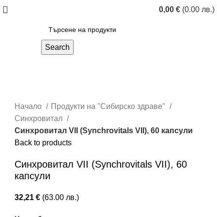
0,00
€
(0.00 лв.)
Search
Click to enlarge
Начало
Продукти на "Сибирско здраве"
Синхровитал
Синхровитал VII (Synchrovitals VII), 60 капсули
Back to products
Синхровитал VII (Synchrovitals VII), 60
капсули
32,21
€
(63.00 лв.)