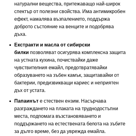
натурални вещества, притежаващо най-широк
спектър от полезни свойства. Има антимикробен
ефект, намалява възпалението, поддържа
доброто състояние на венците и подобрява
дъха.
Екстракти и масла от сибирски
билки
позволяват осигурява комплексна защита
на устната кухина, почиствайки даже
чувствителния емайл, предотвратявайки
образуването на зъбен камък, защитавайки от
бактерии, предизвикващи кариес и неприятен
дъх от устата.
Папаинът
е стествен ензим. Насърчава
разграждането на плаката на труднодостъпни
места, подпомага възстановяването и
поддържането на естествената белота на зъбите
за дълго време, без да уврежда емайла.