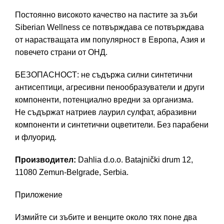
Постоянно високото качество на пастите за зъби
Siberian Wellness се потвърждава се потвърждава
от нарастващата им популярност в Европа, Азия и
повечето страни от ОНД.
БЕЗОПАСНОСТ: не съдържа силни синтетични
антисептици, агресивни пенообразуватели и други
компоненти, потенциално вредни за организма.
Не съдържат натриев лаурил сулфат, абразивни
компоненти и синтетични оцветители. Без парабени
и флуорид.
Производител:
Dahlia d.o.o. Batajnički drum 12,
11080 Zemun-Belgrade, Serbia.
Приложение
Измийте си зъбите и венците около тях поне два