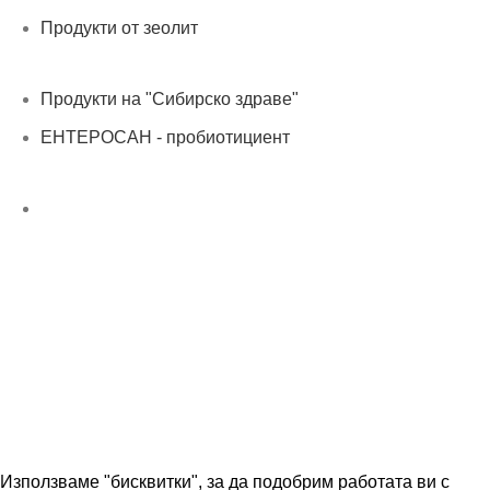
Продукти от зеолит
Продукти на "Сибирско здраве"
ЕНТЕРОСАН - пробиотициент
Нашият онлайн магазин е 100% съобразен с GDPR
политика за защита на личните данни
Сайтът е създаден от
ДИГИТАЛНА АГЕНЦИЯ WD7
Използваме "бисквитки", за да подобрим работата ви с