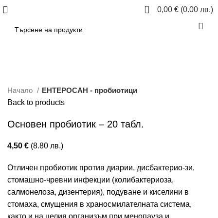
0
0,00
€
(0.00 лв.)
Click to enlarge
Начало
ЕНТЕРОСАН - пробиотици
Back to products
Основен пробиотик – 20 табл.
4,50
€
(8.80 лв.)
Отличен пробиотик против диарии, дисбактерио-зи,
стомашно-чревни инфекции (колибактериоза,
салмонелоза, дизентерия), подуване и киселини в
стомаха, смущения в храносмилателната система,
както и на целия организъм при менопауза и