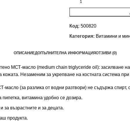
Код:
500820
Категория:
Витамини и ми
ОПИСАНИЕ
ДОПЪЛНИТЕЛНА ИНФОРМАЦИЯ
ОТЗИВИ (0)
но МСТ-масло (medium chain triglyceride oil): засилване на
а кожата. Незаменим за укрепване на костната система при 
Т-масло (за разлика от водни разтвори) не съдържа спирт,
а пипетка, витаминa удобно се дозира.
и за възрастните и за децата.
маш продукта.