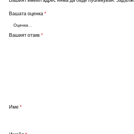
Вашият имейл адрес няма да бъде публикуван.
Задължи
Вашата оценка
*
Вашият отзив
*
Име
*