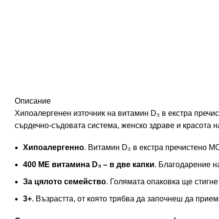
Описание
Хипоалергенен източник на витамин D₃ в екстра пречисте
сърдечно-съдовата система, женско здраве и красота н
Хипоалергенно
. Витамин D₃ в екстра пречистено МС
400 МЕ витамина D₃
– в две капки
. Благодарение н
За цялото семейство
. Голямата опаковка ще стигне 
3+
. Възрастта, от която трябва да започнеш да прие