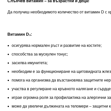
Слънчев витамин – за възрастни и деца!
Да получиш необходимото количество от витамин D с х
Витамин D₃:
осигурява нормален ръст и развитие на костите;
способства за мускулен тонус;
засилва имунитета;
необходим е за функциониране на щитовидната жлез
помога на организма да възстановява защитните нер
участва в регулиране на кръвното налягане и сърдце
играе огромна роля за профилактика на алергични з
може да увеличи дължината на теломери – защитни к