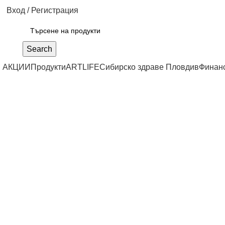
Вход / Регистрация
Search
АКЦИИ
Продукти
ARTLIFE
Сибирско здраве Пловдив
Финан
Click to enlarge