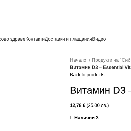
0878 47 47 51
сово здраве
Контакти
Доставки и плащания
Видео
Начало
Продукти на "Сиб
Витамин D3 – Essential Vi
Back to products
Витамин D3 –
12,78
€
(25.00 лв.)
Налични 3