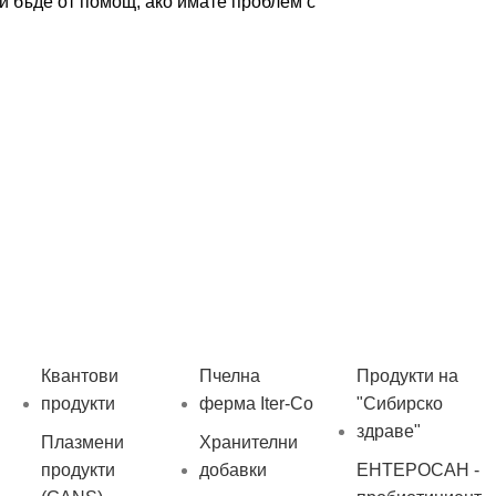
и бъде от помощ, ако имате проблем с
Продукти
Квантови
Пчелна
Продукти на
продукти
ферма Iter-Co
"Сибирско
здраве"
Плазмени
Хранителни
продукти
добавки
ЕНТЕРОСАН -