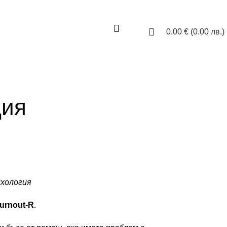
0,00
€
(0.00 лв.)
ция
ихология
urnout-R
.