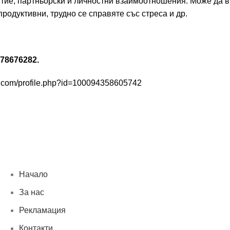
итие, партньорски и личностни взаимоотношения. Може да в
родуктивни, трудно се справяте със стреса и др.
78676282.
k.com/profile.php?id=100094358605742
Бързи връзки
Начало
За нас
Рекламация
Контакти