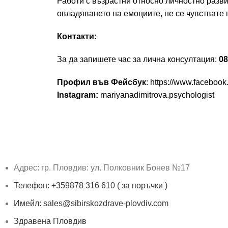
Работи с възрастни относно личностно разв
овладяването на емоциите, не се чувствате п
Контакти:
За да запишете час за лична консултация:
08
Профил във Фейсбук
:
https://www.faceboo
Instagram:
mariyanadimitrova.psychologist
Адрес: гр. Пловдив: ул. Полковник Бонев №17
Телефон: +359878 316 610 ( за поръчки )
Имейл: sales@sibirskozdrave-plovdiv.com
Здравена Пловдив