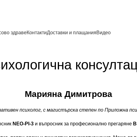
0878 47 47 51
сово здраве
Контакти
Доставки и плащания
Видео
ихологична консулта
Марияна Димитрова
ативен психолог, с магистърска степен по Приложна пс
осник
NEO-PI-3
и въпросник за професионално прегаряне
B