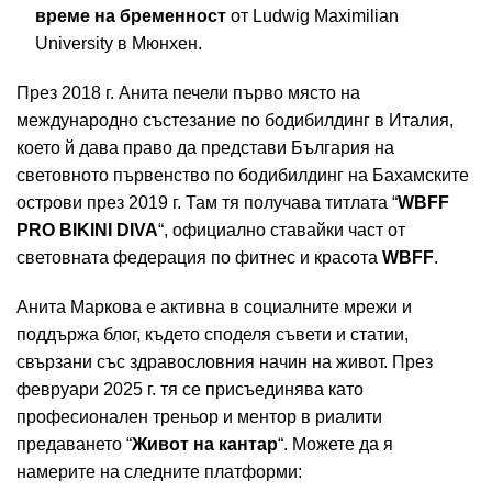
време на бременност
от Ludwig Maximilian
University в Мюнхен.
През 2018 г. Анита печели първо място на
международно състезание по бодибилдинг в Италия,
което й дава право да представи България на
световното първенство по бодибилдинг на Бахамските
острови през 2019 г. Там тя получава титлата “
WBFF
PRO BIKINI DIVA
“, официално ставайки част от
световната федерация по фитнес и красота
WBFF
.
Анита Маркова е активна в социалните мрежи и
поддържа блог, където споделя съвети и статии,
свързани със здравословния начин на живот. През
февруари 2025 г. тя се присъединява като
професионален треньор и ментор в риалити
предаването “
Живот на кантар
“. Можете да я
намерите на следните платформи: