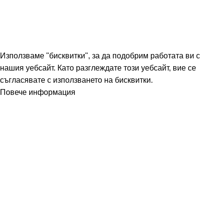
Нашият онлайн магазин е 100% съобразен с GDPR
политика за защита на личните данни
Сайтът е създаден от
ДИГИТАЛНА АГЕНЦИЯ WD7
Използваме "бисквитки", за да подобрим работата ви с
нашия уебсайт. Като разглеждате този уебсайт, вие се
съгласявате с използването на бисквитки.
Повече информация
Приемане