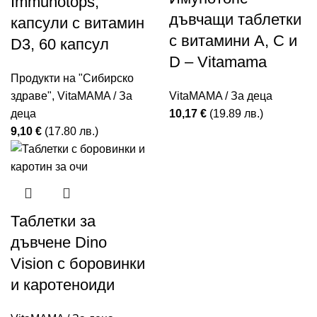
Immunotops,
дъвчащи таблетки
капсули с витамин
с витамини А, С и
D3, 60 капсул
D – Vitamama
Продукти на "Сибирско
здраве"
,
VitaMAMA / За
VitaMAMA / За деца
деца
10,17
€
(19.89 лв.)
9,10
€
(17.80 лв.)
Таблетки за
дъвчене Dino
Vision с боровинки
и каротеноиди