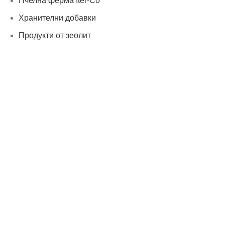
Пчелна ферма Iter-Co
Хранителни добавки
Продукти от зеолит
Продукти на "Сибирско здраве"
ЕНТЕРОСАН - пробиотициент
Нашият онлайн магазин е 100% съобразен с GDPR
политика за защита на личните данни